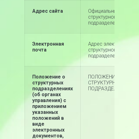
Адрес сайта
Официальный сайт
структурного
подразделения отсутс
Электронная
Адрес электронной п
почта
структурного
подразделения отсутс
Положение о
ПОЛОЖЕНИЕ О
структурных
СТРУКТУРНОМ
подразделениях
ПОДРАЗДЕЛЕНИИ
(об органах
управления) с
приложением
указанных
положений в
виде
электронных
документов,