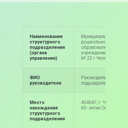
Наименование
Муниципальное бюдж
структурного
дошкольное
подразделения
образовательное
(органа
учреждение «Детский
управления)
№ 22 г.Челябинска» С
ФИО
Руководитель структ
руководителя
подразделения отсутс
Место
454047, г. Челябинск, 
нахождения
60- летия Октября, д. 
структурного
подразделения