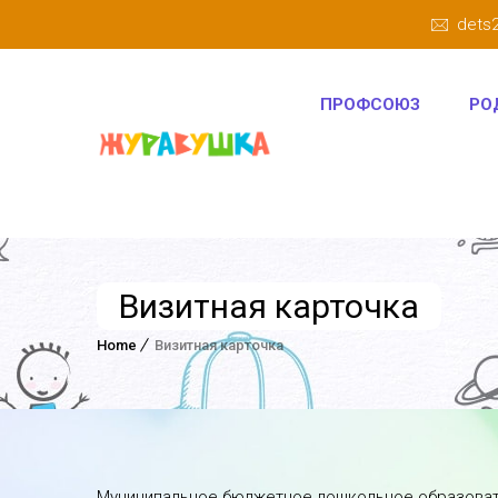
dets
ПРОФСОЮЗ
РО
Визитная карточка
Home
Визитная карточка
Муниципальное бюджетное дошкольное образоват