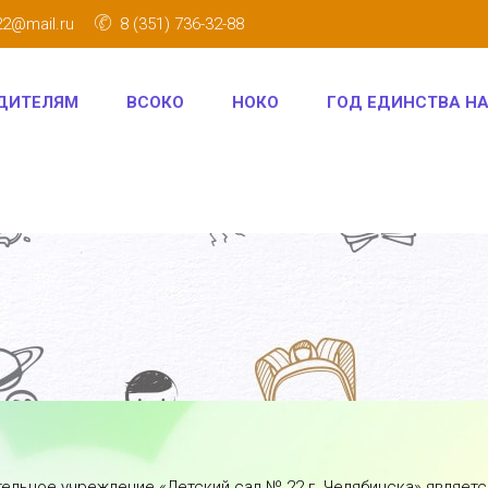
22@mail.ru
8 (351) 736-32-88
ДИТЕЛЯМ
ВСОКО
НОКО
ГОД ЕДИНСТВА Н
ельное учреждение «Детский сад № 22 г. Челябинска» являе