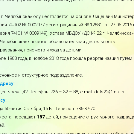
г. Челябинска» осуществляется на основе Лицензии Министер
рия 74Л02 № 0002077 регистрационный № 12881 от 27.06.2016 
рия 74II01 № 0009149), Устава МБДОУ «ДС № 22 г. Челябинска»
 Челябинска» является образовательная деятельность
азования, присмотр и уход за детьми.
ле 1988 года, в ноябре 2018 года прошла реорганизация путем
основное и структурное подразделение.
дресу:
гтярева ,42. Телефон: 736 – 32 – 88, e-mail: dets22@mail.ru.
су:
а 60-летия Октября, 16 Б. Телефон: 736-37-70
 места, посещают
187
детей, помещение структурного подразде
ей.
 комплектуются по возрастному принципу, все группы общера