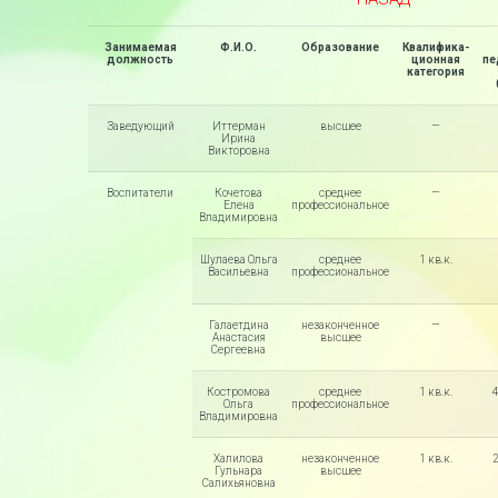
Занимаемая
Ф.И.О.
Образование
Квалифика-
должность
ционная
пе
категория
Заведующий
Иттерман
высшее
—
Ирина
Викторовна
Воспитатели
Кочетова
среднее
—
Елена
профессиональное
Владимировна
Шулаева Ольга
среднее
1 кв.к.
Васильевна
профессиональное
Галаетдина
незаконченное
—
Анастасия
высшее
Сергеевна
Костромова
среднее
1 кв.к.
4
Ольга
профессиональное
Владимировна
Халилова
незаконченное
1 кв.к.
2
Гульнара
высшее
Салихьяновна