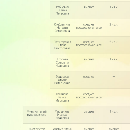
Рабцевич
высшее
1 кв.к.
Галина
Петровна
Стеблинина
среднее
2 кв.к.
Наталья
профессиональное
Семеновна
Пятигорская
среднее
2 кв.к.
Елена
профессиональное
Викторовна
Егорова
высшее
1 кв.к.
Светлана
Ивановна
Федорова
среднее
—
Татьяна
Витальевна
Хасанова
среднее
—
Раиса
профессиональное
Марсовна
Музыкальный
Фиошкина
высшее
1 кв.к.
руководитель
Ираида
Ивановна
Инструктор
Изовит Елена
высшее
высшее