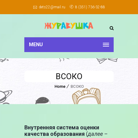
dets22@mail.ru
8 (351) 736-32-88
MENU
ВСОКО
Home
ВСОКО
Внутренняя система оценки
качества образования
(
далее –